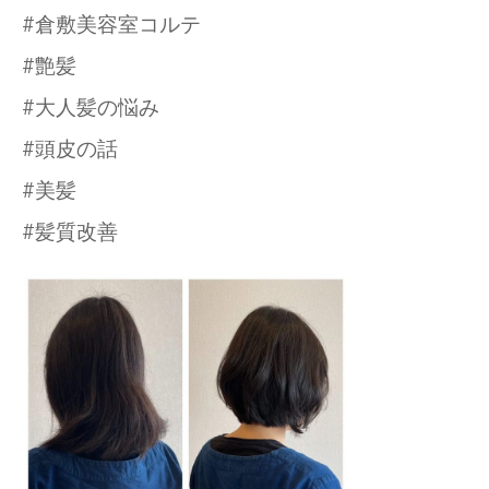
#倉敷美容室コルテ
#艶髪
#大人髪の悩み
#頭皮の話
#美髪
#髪質改善