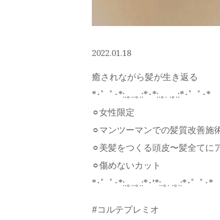
2022.01.18
癒されながら髪が生き返る
*･゜ﾟ･*:.｡..｡.:*･*:.｡. .｡.:*･゜ﾟ･*
⚪︎女性限定
⚪︎マンツーマンでの髪質改善施
⚪︎美髪をつくる頭皮〜髪全てに
⚪︎傷めないカット
*･゜ﾟ･*:.｡..｡.:*･’*:.｡. .｡.:*･゜ﾟ･*
#コルテプレミオ