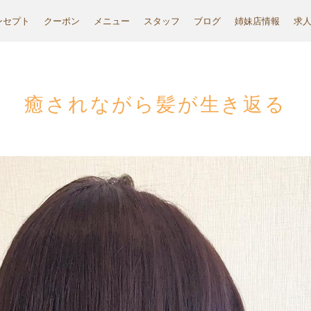
ンセプト
クーポン
メニュー
スタッフ
ブログ
姉妹店情報
求
癒されながら髪が生き返る