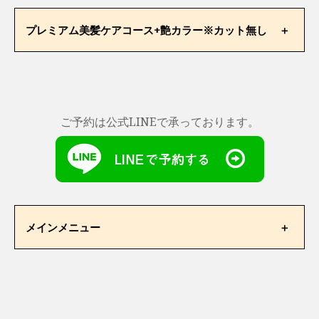
¥14,850
¥29,700
ご新規様
プレミアム美髪ケアコース+艶カラー※カット無し
通常価格
限定価格
ご新規様
通常価格
¥20,900
¥46,200
限定価格
¥9,900
ご予約は公式LINEで承っております。
¥16,500
ご新規様
通常価格
限定価格
¥13,750
¥27,500
メインメニュー