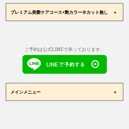
¥14,850
¥29,700
ご新規様
プレミアム美髪ケアコース+艶カラー※カット無し
通常価格
限定価格
ご新規様
通常価格
¥20,900
¥46,200
限定価格
¥9,900
ご予約は公式LINEで承っております。
¥16,500
ご新規様
通常価格
限定価格
¥13,750
¥27,500
メインメニュー